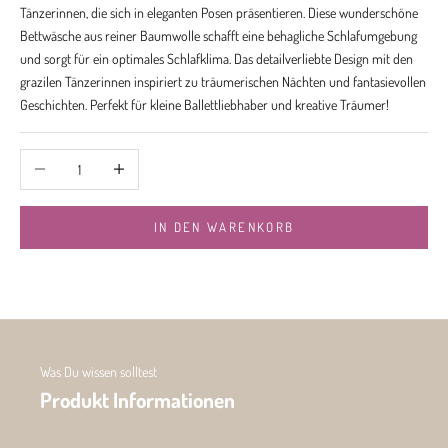
Tänzerinnen, die sich in eleganten Posen präsentieren. Diese wunderschöne
Bettwäsche aus reiner Baumwolle schafft eine behagliche Schlafumgebung
und sorgt für ein optimales Schlafklima. Das detailverliebte Design mit den
grazilen Tänzerinnen inspiriert zu träumerischen Nächten und fantasievollen
Geschichten. Perfekt für kleine Ballettliebhaber und kreative Träumer!
Anzahl verringern
Anzahl erhöhen
IN DEN WARENKORB
Was Du wissen solltest
Produkt Informationen