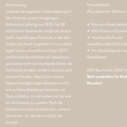
Beschreibung
Produktdetails
Entdecke die magische Schlafumgebung für
Mit praktischem Reißversc
dein Kind mit unserer einzigartigen
Bettwäsche! Gefertigt aus OEKO-Tex 100
✔ Premium Kinderbettwä
zertifizierter Baumwolle, verspricht sie eine
✔ 100% Premium Baumwo
sanfte, hypoallergene Ruheoase, in der dein
✔ Hautfreundliche und
Schatz jede Nacht sorgenfrei ins Traumland
umweltfreundliche Druckt
segelt. Unsere umweltfreundlichen, GOTS-
✔ Von Hand designed in 
zertifizierten Druckfarben auf Wasserbasis
Pastellfarben
garantieren nicht nur leuchtende Farben, die
die Fantasie anregen, sondern schützen auch
100% Baumwolle, OEKO Tex 
unseren Planeten. Jedes Stück unserer
Nicht empfohlen für Kind
liebevoll handgefertigten Bettwäsche wird
Monaten!
erst auf deine Bestellung hin kreiert, um
Überproduktion zu vermeiden und die Welt
ein Stück besser zu machen. Mach die
Schlafzeit zu einem farbenfrohen, sicheren
Abenteuer – für dein Kind und für die
Umwelt.