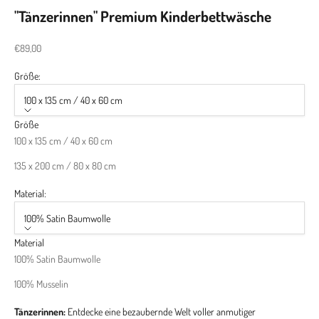
"Tänzerinnen" Premium Kinderbettwäsche
Angebot
€89,00
Größe:
100 x 135 cm / 40 x 60 cm
Größe
100 x 135 cm / 40 x 60 cm
135 x 200 cm / 80 x 80 cm
Material:
100% Satin Baumwolle
Material
100% Satin Baumwolle
100% Musselin
Tänzerinnen:
Entdecke eine bezaubernde Welt voller anmutiger