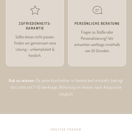
ZUFRIEDENHEITS­
PERSÖNLICHE BERATUNG
GARANTIE
Fragen zu Größe oder
Sollte etwas nicht passen,
Personalisierung? Wir
finden wir gemeinsam eine
antworten werktags innerhalb
Lösung – unkompliziert &
von 24 Stunden.
herzlich.
Gut zu wissen:
Da jedes Kuscheltier in Handarbeit entsteht, beträgt
die Lieferzeit 7–10 Werktage. Abholung im Atelier nach Absprache
möglich.
HÄUFIGE FRAGEN