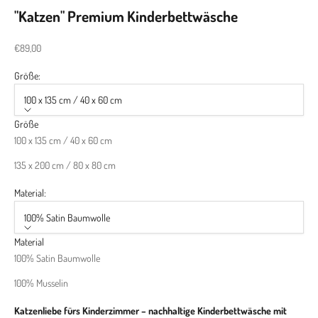
"Katzen" Premium Kinderbettwäsche
Angebot
€89,00
Größe:
100 x 135 cm / 40 x 60 cm
Größe
100 x 135 cm / 40 x 60 cm
135 x 200 cm / 80 x 80 cm
Material:
100% Satin Baumwolle
Material
100% Satin Baumwolle
100% Musselin
Katzenliebe fürs Kinderzimmer – nachhaltige Kinderbettwäsche mit