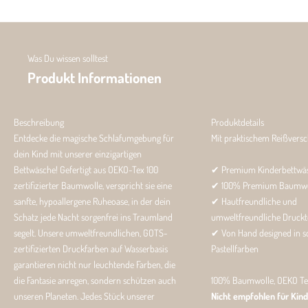
Was Du wissen solltest
Produkt Informationen
Beschreibung
Produktdetails
Entdecke die magische Schlafumgebung für
Mit praktischem Reißversc
dein Kind mit unserer einzigartigen
Bettwäsche! Gefertigt aus OEKO-Tex 100
✔ Premium Kinderbettwä
zertifizierter Baumwolle, verspricht sie eine
✔ 100% Premium Baumwo
sanfte, hypoallergene Ruheoase, in der dein
✔ Hautfreundliche und
Schatz jede Nacht sorgenfrei ins Traumland
umweltfreundliche Druckt
segelt. Unsere umweltfreundlichen, GOTS-
✔ Von Hand designed in 
zertifizierten Druckfarben auf Wasserbasis
Pastellfarben
garantieren nicht nur leuchtende Farben, die
die Fantasie anregen, sondern schützen auch
100% Baumwolle, OEKO Tex 
unseren Planeten. Jedes Stück unserer
Nicht empfohlen für Kind