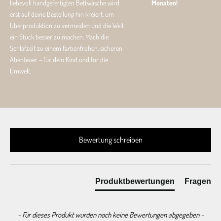
liebevoll handgefertigten Bettwäsche wird
Monaten!
erst auf deine Bestellung hin kreiert, um
Überproduktion zu vermeiden und die Welt
ein Stück besser zu machen. Mach die
Schlafzeit zu einem farbenfrohen, sicheren
Abenteuer – für dein Kind und für die
Umwelt.
New content loaded
Bewertung schreiben
Produktbewertungen
Fragen
- Für dieses Produkt wurden noch keine Bewertungen abgegeben -