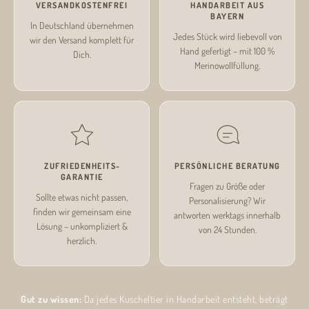
VERSANDKOSTENFREI
HANDARBEIT AUS
BAYERN
In Deutschland übernehmen
Jedes Stück wird liebevoll von
wir den Versand komplett für
Hand gefertigt – mit 100 %
Dich.
Merinowollfüllung.
ZUFRIEDENHEITS­
PERSÖNLICHE BERATUNG
GARANTIE
Fragen zu Größe oder
Sollte etwas nicht passen,
Personalisierung? Wir
finden wir gemeinsam eine
antworten werktags innerhalb
Lösung – unkompliziert &
von 24 Stunden.
herzlich.
Gut zu wissen:
Da jedes Kuscheltier in Handarbeit entsteht, beträgt