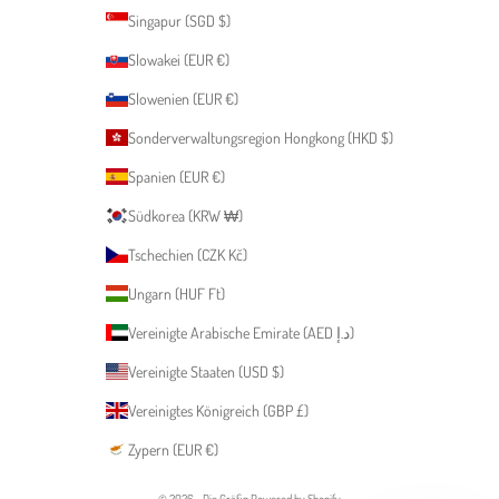
Singapur (SGD $)
Slowakei (EUR €)
Slowenien (EUR €)
Sonderverwaltungsregion Hongkong (HKD $)
Spanien (EUR €)
Südkorea (KRW ₩)
Tschechien (CZK Kč)
Ungarn (HUF Ft)
Vereinigte Arabische Emirate (AED د.إ)
Vereinigte Staaten (USD $)
Vereinigtes Königreich (GBP £)
Zypern (EUR €)
© 2026 - Die Gräfin Powered by Shopify